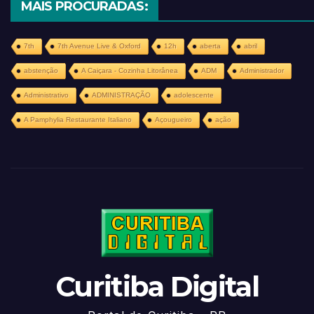
MAIS PROCURADAS:
7th
7th Avenue Live & Oxford
12h
aberta
abril
abstenção
A Caiçara - Cozinha Litorânea
ADM
Administrador
Administrativo
ADMINISTRAÇÃO
adolescente
A Pamphylia Restaurante Italiano
Açougueiro
ação
Curitiba Digital