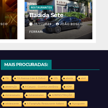
RESTAURANTES
Badida Sete
OSCO
16/11/2024
JOÃO BOSCO
FERRARI
MAIS PROCURADAS:
7th
7th Avenue Live & Oxford
12h
aberta
abril
abstenção
A Caiçara - Cozinha Litorânea
ADM
Administrador
Administrativo
ADMINISTRAÇÃO
adolescente
A Pamphylia Restaurante Italiano
Açougueiro