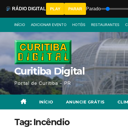
RÁDIO DIGITAL
Parado
PLAY
PARAR
Skip
INÍCIO
ADICIONAR EVENTO
HOTÉIS
RESTAURANTES
C
to
content
Curitiba Digital
Portal de Curitiba - PR
INÍCIO
ANUNCIE GRÁTIS
CLIM
Tag:
Incêndio