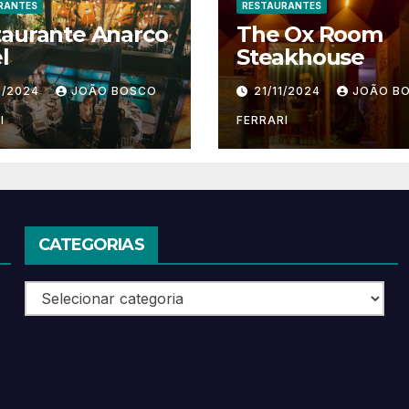
RANTES
RESTAURANTES
taurante Anarco
The Ox Room
l
Steakhouse
1/2024
JOÃO BOSCO
21/11/2024
JOÃO B
I
FERRARI
CATEGORIAS
Categorias