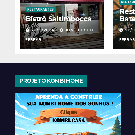
RESTAU
Res
RESTAURANTES
Bistrô Saltimbocca
Bate
23/11/2024
JOÃO BOSCO
22/1
FERRARI
FERRAR
PROJETO KOMBI HOME