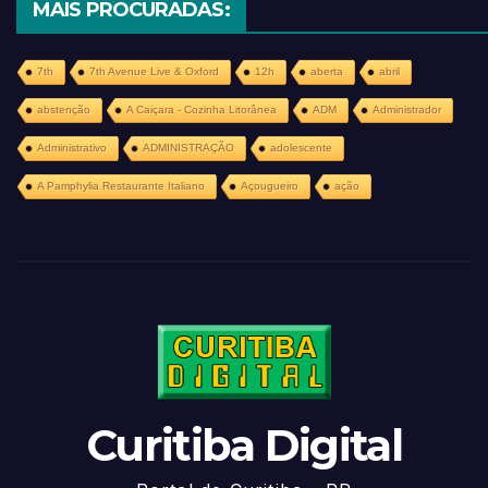
MAIS PROCURADAS:
7th
7th Avenue Live & Oxford
12h
aberta
abril
abstenção
A Caiçara - Cozinha Litorânea
ADM
Administrador
Administrativo
ADMINISTRAÇÃO
adolescente
A Pamphylia Restaurante Italiano
Açougueiro
ação
Curitiba Digital