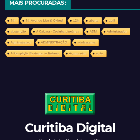
MAIS PROCURADAS:
7th
7th Avenue Live & Oxford
12h
aberta
abril
abstenção
A Caiçara - Cozinha Litorânea
ADM
Administrador
Administrativo
ADMINISTRAÇÃO
adolescente
A Pamphylia Restaurante Italiano
Açougueiro
ação
Curitiba Digital