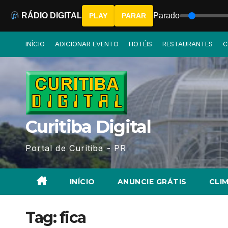
RÁDIO DIGITAL
Parado
PLAY
PARAR
Skip
INÍCIO
ADICIONAR EVENTO
HOTÉIS
RESTAURANTES
C
to
content
Curitiba Digital
Portal de Curitiba - PR
INÍCIO
ANUNCIE GRÁTIS
CLIM
Tag:
fica