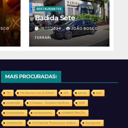
RESTAURANTES
Badida Sete
OSCO
16/11/2024
JOÃO BOSCO
FERRARI
MAIS PROCURADAS:
7th
7th Avenue Live & Oxford
12h
aberta
abril
abstenção
A Caiçara - Cozinha Litorânea
ADM
Administrador
Administrativo
ADMINISTRAÇÃO
adolescente
A Pamphylia Restaurante Italiano
Açougueiro