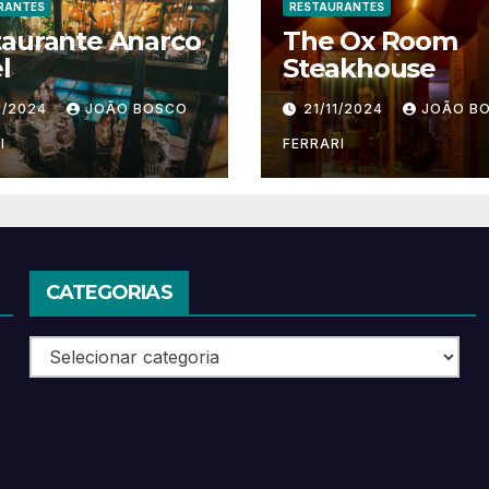
RANTES
RESTAURANTES
taurante Anarco
The Ox Room
l
Steakhouse
1/2024
JOÃO BOSCO
21/11/2024
JOÃO B
I
FERRARI
CATEGORIAS
Categorias