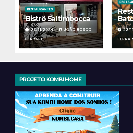
RESTAU
Res
RESTAURANTES
Bistrô Saltimbocca
Bate
23/11/2024
JOÃO BOSCO
22/1
FERRARI
FERRAR
PROJETO KOMBI HOME