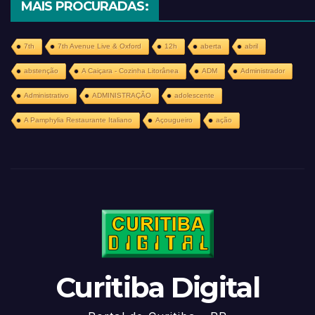
MAIS PROCURADAS:
7th
7th Avenue Live & Oxford
12h
aberta
abril
abstenção
A Caiçara - Cozinha Litorânea
ADM
Administrador
Administrativo
ADMINISTRAÇÃO
adolescente
A Pamphylia Restaurante Italiano
Açougueiro
ação
Curitiba Digital