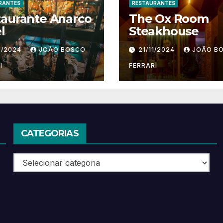
RANTES
RESTAURANTES
taurante Anarco
The Ox Room
l
Steakhouse
1/2024
JOÃO BOSCO
21/11/2024
JOÃO B
I
FERRARI
CATEGORIAS
Categorias