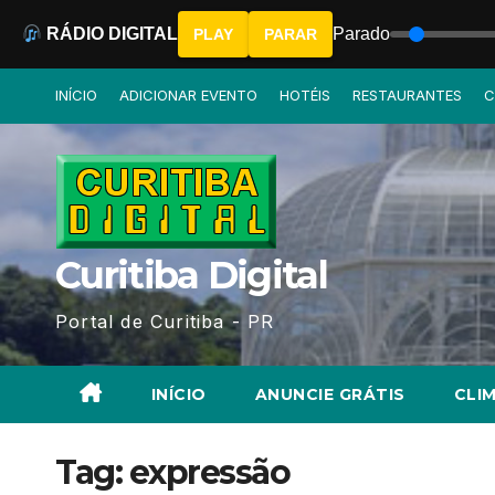
RÁDIO DIGITAL
Parado
PLAY
PARAR
Skip
INÍCIO
ADICIONAR EVENTO
HOTÉIS
RESTAURANTES
C
to
content
Curitiba Digital
Portal de Curitiba - PR
INÍCIO
ANUNCIE GRÁTIS
CLIM
Tag:
expressão