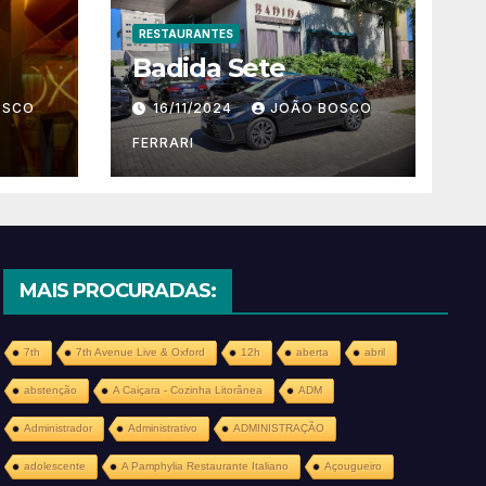
RESTAURANTES
Badida Sete
OSCO
16/11/2024
JOÃO BOSCO
FERRARI
MAIS PROCURADAS:
7th
7th Avenue Live & Oxford
12h
aberta
abril
abstenção
A Caiçara - Cozinha Litorânea
ADM
Administrador
Administrativo
ADMINISTRAÇÃO
adolescente
A Pamphylia Restaurante Italiano
Açougueiro