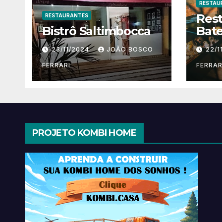
RESTAU
Res
RESTAURANTES
Bistrô Saltimbocca
Bate
23/11/2024
JOÃO BOSCO
22/1
FERRARI
FERRAR
PROJETO KOMBI HOME