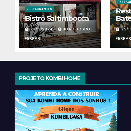
RESTAU
Res
RESTAURANTES
Bistrô Saltimbocca
Bate
23/11/2024
JOÃO BOSCO
22/1
FERRARI
FERRAR
PROJETO KOMBI HOME