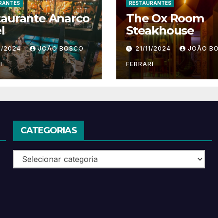
RANTES
RESTAURANTES
taurante Anarco
The Ox Room
l
Steakhouse
1/2024
JOÃO BOSCO
21/11/2024
JOÃO B
I
FERRARI
CATEGORIAS
Categorias