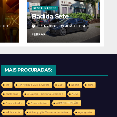
RESTAURANTES
Badida Sete
OSCO
16/11/2024
JOÃO BOSCO
FERRARI
MAIS PROCURADAS:
7th
7th Avenue Live & Oxford
12h
aberta
abril
abstenção
A Caiçara - Cozinha Litorânea
ADM
Administrador
Administrativo
ADMINISTRAÇÃO
adolescente
A Pamphylia Restaurante Italiano
Açougueiro