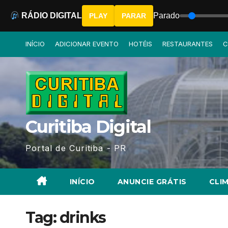
RÁDIO DIGITAL
Parado
PLAY
PARAR
Skip
INÍCIO
ADICIONAR EVENTO
HOTÉIS
RESTAURANTES
C
to
content
Curitiba Digital
Portal de Curitiba - PR
INÍCIO
ANUNCIE GRÁTIS
CLIM
Tag:
drinks