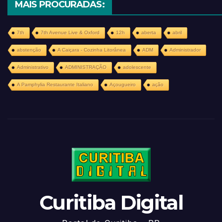
MAIS PROCURADAS:
7th
7th Avenue Live & Oxford
12h
aberta
abril
abstenção
A Caiçara - Cozinha Litorânea
ADM
Administrador
Administrativo
ADMINISTRAÇÃO
adolescente
A Pamphylia Restaurante Italiano
Açougueiro
ação
Curitiba Digital