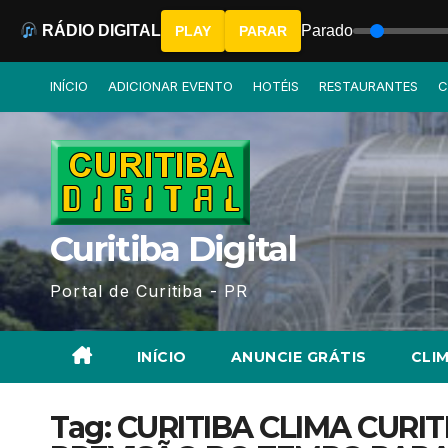
RÁDIO DIGITAL
Parado
PLAY
PARAR
Skip
INÍCIO
ADICIONAR EVENTO
HOTÉIS
RESTAURANTES
C
to
content
Curitiba Digital
Portal de Curitiba - PR
INÍCIO
ANUNCIE GRÁTIS
CLIM
Tag:
CURITIBA CLIMA CURI