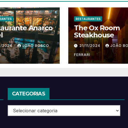
RANTES
RESTAURANTES
taurante Anarco
The Ox Room
l
Steakhouse
1/2024
JOÃO BOSCO
21/11/2024
JOÃO B
I
FERRARI
CATEGORIAS
Categorias