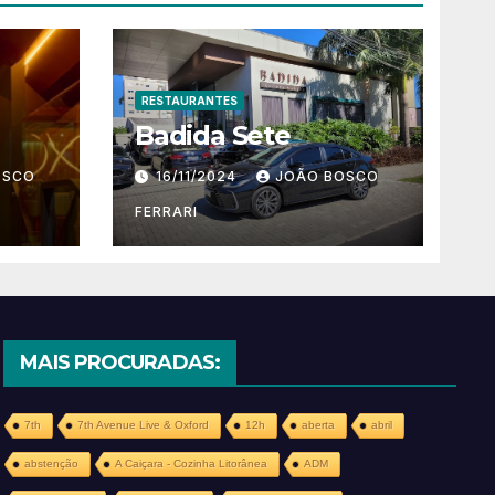
RESTAURANTES
Badida Sete
OSCO
16/11/2024
JOÃO BOSCO
FERRARI
MAIS PROCURADAS:
7th
7th Avenue Live & Oxford
12h
aberta
abril
abstenção
A Caiçara - Cozinha Litorânea
ADM