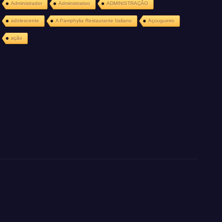
Administrador
Administrativo
ADMINISTRAÇÃO
adolescente
A Pamphylia Restaurante Italiano
Açougueiro
ação