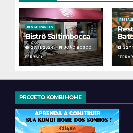
RESTAU
Res
RESTAURANTES
Bistrô Saltimbocca
Bate
23/11/2024
JOÃO BOSCO
22/1
FERRARI
FERRAR
PROJETO KOMBI HOME