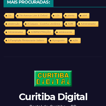
MAIS PROCURADAS:
7th
7th Avenue Live & Oxford
12h
aberta
abril
abstenção
A Caiçara - Cozinha Litorânea
ADM
Administrador
Administrativo
ADMINISTRAÇÃO
adolescente
A Pamphylia Restaurante Italiano
Açougueiro
ação
Curitiba Digital