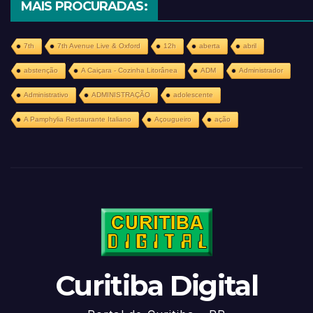
MAIS PROCURADAS:
7th
7th Avenue Live & Oxford
12h
aberta
abril
abstenção
A Caiçara - Cozinha Litorânea
ADM
Administrador
Administrativo
ADMINISTRAÇÃO
adolescente
A Pamphylia Restaurante Italiano
Açougueiro
ação
Curitiba Digital