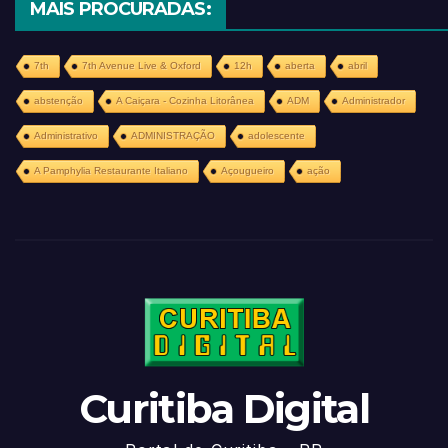
MAIS PROCURADAS:
7th
7th Avenue Live & Oxford
12h
aberta
abril
abstenção
A Caiçara - Cozinha Litorânea
ADM
Administrador
Administrativo
ADMINISTRAÇÃO
adolescente
A Pamphylia Restaurante Italiano
Açougueiro
ação
Curitiba Digital