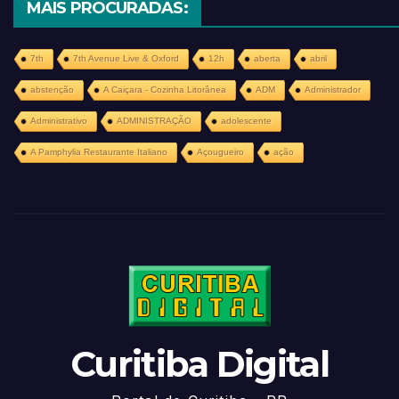
MAIS PROCURADAS:
7th
7th Avenue Live & Oxford
12h
aberta
abril
abstenção
A Caiçara - Cozinha Litorânea
ADM
Administrador
Administrativo
ADMINISTRAÇÃO
adolescente
A Pamphylia Restaurante Italiano
Açougueiro
ação
Curitiba Digital