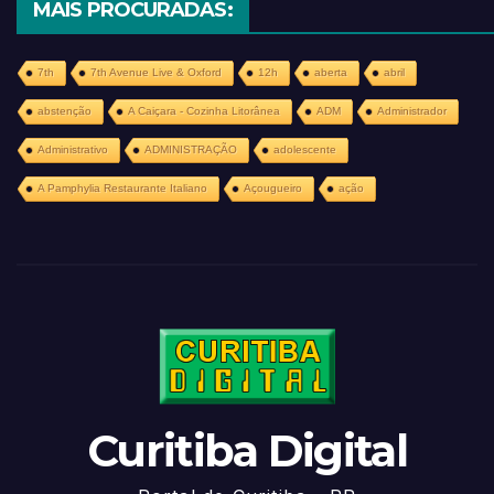
MAIS PROCURADAS:
7th
7th Avenue Live & Oxford
12h
aberta
abril
abstenção
A Caiçara - Cozinha Litorânea
ADM
Administrador
Administrativo
ADMINISTRAÇÃO
adolescente
A Pamphylia Restaurante Italiano
Açougueiro
ação
Curitiba Digital