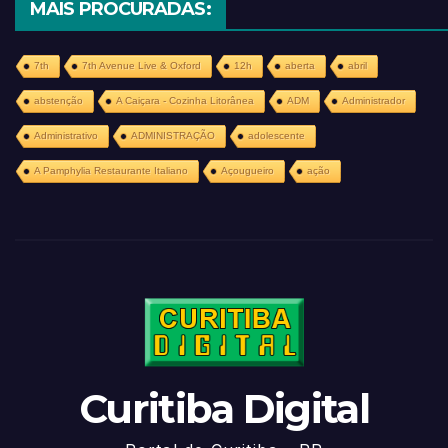
MAIS PROCURADAS:
7th
7th Avenue Live & Oxford
12h
aberta
abril
abstenção
A Caiçara - Cozinha Litorânea
ADM
Administrador
Administrativo
ADMINISTRAÇÃO
adolescente
A Pamphylia Restaurante Italiano
Açougueiro
ação
Curitiba Digital