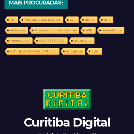
MAIS PROCURADAS:
7th
7th Avenue Live & Oxford
12h
aberta
abril
abstenção
A Caiçara - Cozinha Litorânea
ADM
Administrador
Administrativo
ADMINISTRAÇÃO
adolescente
A Pamphylia Restaurante Italiano
Açougueiro
ação
Curitiba Digital