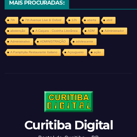
MAIS PROCURADAS:
7th
7th Avenue Live & Oxford
12h
aberta
abril
abstenção
A Caiçara - Cozinha Litorânea
ADM
Administrador
Administrativo
ADMINISTRAÇÃO
adolescente
A Pamphylia Restaurante Italiano
Açougueiro
ação
Curitiba Digital